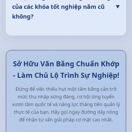
của các khóa tốt nghiệp năm cũ
tay và dấu giáp lai nổi hằn lực thủy lực, văn
▼
bằng sở hữu các đặc tính vật lý đồng điệu
không?
hoàn hảo để vượt qua các khâu đối chiếu
Có. Kho lưu trữ của chúng tôi lưu giữ đầy đủ
hình thức khi sao y tại các văn phòng công
danh sách hiệu trưởng, chữ ký và phôi mẫu
chứng tư pháp.
bằng của tất cả các trường Cao đẳng từ
những năm thập niên cũ cho đến phôi mới
nhất năm 2026. Mỗi tấm bằng đều được
Sở Hữu Văn Bằng Chuẩn Khớp
phục dựng chính xác theo đúng quy chuẩn
mẫu phôi và phông chữ của năm tốt nghiệp
- Làm Chủ Lộ Trình Sự Nghiệp!
mà bạn yêu cầu.
Đừng để việc thiếu hụt một tấm bằng cản trở
mức thu nhập xứng đáng, cơ hội ứng tuyển
vươn tầm quốc tế và năng lực thăng tiến quản lý
thực tế của bạn. Hãy gọi ngay đường dây nóng
để nhận tư vấn giải pháp cơ mật cao nhất.