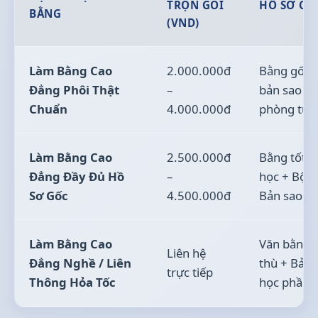
TRỌN GÓI
HỒ SƠ CẤ
BẰNG
(VND)
Làm Bằng Cao
2.000.000đ
Bằng gốc +
Đẳng Phôi Thật
–
bản sao y 
Chuẩn
4.000.000đ
phòng tư 
Làm Bằng Cao
2.500.000đ
Bằng tốt n
Đẳng Đầy Đủ Hồ
–
học + Bộ h
Sơ Gốc
4.500.000đ
Bản sao y
Làm Bằng Cao
Văn bằng t
Liên hệ
Đẳng Nghề / Liên
thù + Bảng
trực tiếp
Thông Hỏa Tốc
học phần 