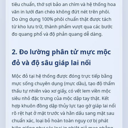
tiêu chuẩn, thớ sợi bảo an chìm và hệ thống hoa
văn in lưới đan chéo không đứt nét trên phôi.
Do ứng dụng 100% phôi chuẩn thật được tách
từ kho lưu trữ, thành phẩm vượt qua các bước
đo quang phổ và độ phản quang dễ dàng.
2. Đo lường phân tử mực mộc
đỏ và độ sâu giáp lai nổi
Mộc đỏ tại hệ thống được đóng trực tiếp bằng
mực sống chuyên dụng (mực dầu), tạo độ thẩm
thấu tự nhiên vào xơ giấy, có vết lem viền mộc
siêu nhỏ đặc trưng của mộc dập tay thật. Kết
hợp khuôn đồng dập thủy lực tạo gờ giáp lai nổi
rõ rệt hạt ở mặt trước và hằn dấu sang mặt sau
chuẩn xác, loại bỏ hoàn toàn nguy cơ bị phát
hiện giống như các loại in nhiệt giả mạo phẳng